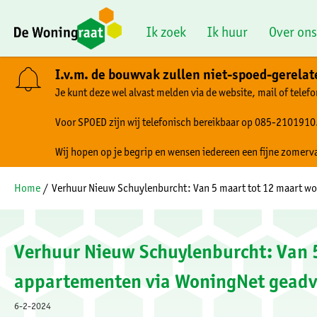
Naar de homepage
Ik zoek
Ik huur
Over ons
I.v.m. de bouwvak zullen niet-spoed-gerela
Je kunt deze wel alvast melden via de website, mail of telefo
Naar hoofdinhoud
Naar hoofdnavigatiemenu
Naar zoeken
Voor SPOED zijn wij telefonisch bereikbaar op 085-2101910
Wij hopen op je begrip en wensen iedereen een fijne zomerv
Home
Verhuur Nieuw Schuylenburcht: Van 5 maart tot 12 maart w
Verhuur Nieuw Schuylenburcht: Van 
appartementen via WoningNet geadv
6-2-2024