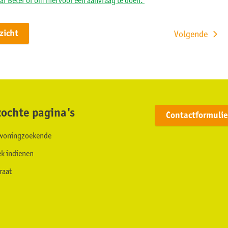
aar Beter of om hiervoor een aanvraag te doen.
rzicht
Volgende
ochte pagina's
Contactformulie
s woningzoekende
ek indienen
raat