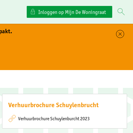
Inloggen op Mijn De Woningraat
pakt.
Sl
Verhuurbrochure Schuylenbrucht
Verhuurbrochure Schuylenburcht 2023