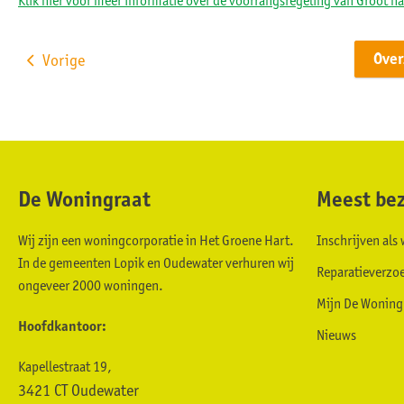
Klik hier voor meer informatie over de voorrangsregeling van Groot n
Ove
Vorige
De Woningraat
Meest bez
Contactinformatie
Wij zijn een woningcorporatie in Het Groene Hart.
Inschrijven al
In de gemeenten Lopik en Oudewater verhuren wij
Reparatieverzo
ongeveer 2000 woningen.
Mijn De Woning
Hoofdkantoor:
Nieuws
Kapellestraat 19,
3421 CT Oudewater