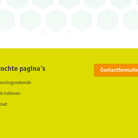
ochte pagina's
Contactformulie
s woningzoekende
ek indienen
raat