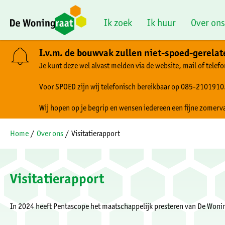
Naar de homepage
Ik zoek
Ik huur
Over ons
I.v.m. de bouwvak zullen niet-spoed-gerela
Je kunt deze wel alvast melden via de website, mail of telefo
Naar hoofdinhoud
Naar hoofdnavigatiemenu
Naar zoeken
Voor SPOED zijn wij telefonisch bereikbaar op 085-2101910
Wij hopen op je begrip en wensen iedereen een fijne zomerv
Home
Over ons
Visitatierapport
Visitatierapport
In 2024 heeft Pentascope het maatschappelijk presteren van De Woni