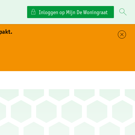
Inloggen op Mijn De Woningraat
pakt.
Sl