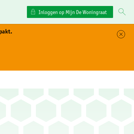
Inloggen op Mijn De Woningraat
pakt.
Sl