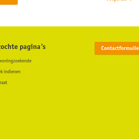
ochte pagina's
Contactformulie
s woningzoekende
ek indienen
raat