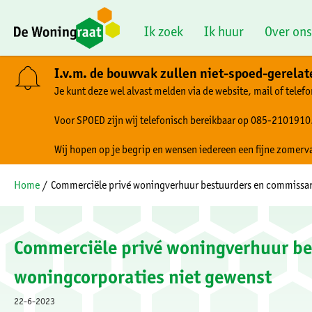
Naar de homepage
Ik zoek
Ik huur
Over ons
I.v.m. de bouwvak zullen niet-spoed-gerela
Je kunt deze wel alvast melden via de website, mail of telefo
Naar hoofdinhoud
Naar hoofdnavigatiemenu
Naar zoeken
Voor SPOED zijn wij telefonisch bereikbaar op 085-2101910
Wij hopen op je begrip en wensen iedereen een fijne zomerv
Home
Commerciële privé woningverhuur bestuurders en commissar
Commerciële privé woningverhuur be
woningcorporaties niet gewenst
22-6-2023