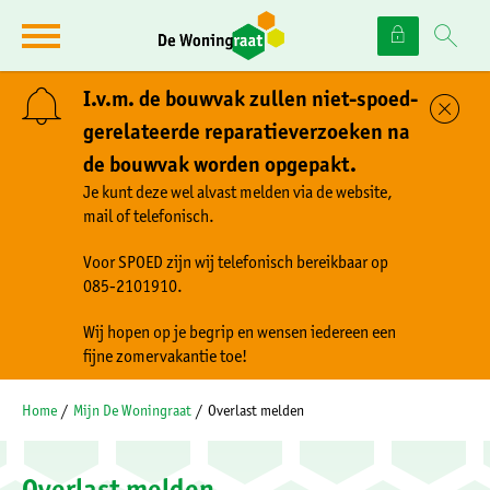
Naar de homepage
Ga naar Hoofd
I.v.m. de bouwvak zullen niet-spoed-
Sl
gerelateerde reparatieverzoeken na
de bouwvak worden opgepakt.
Naar hoofdinhoud
Naar hoofdnavigatiemenu
Naar zoeken
Je kunt deze wel alvast melden via de website,
mail of telefonisch.
Voor SPOED zijn wij telefonisch bereikbaar op
085-2101910.
Wij hopen op je begrip en wensen iedereen een
fijne zomervakantie toe!
Home
Mijn De Woningraat
Overlast melden
Overlast melden