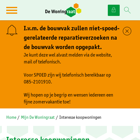
Naar de homepage
Ga naar Hoofd
I.v.m. de bouwvak zullen niet-spoed-
Sl
gerelateerde reparatieverzoeken na
de bouwvak worden opgepakt.
Naar hoofdinhoud
Naar hoofdnavigatiemenu
Naar zoeken
Je kunt deze wel alvast melden via de website,
mail of telefonisch.
Voor SPOED zijn wij telefonisch bereikbaar op
085-2101910.
Wij hopen op je begrip en wensen iedereen een
fijne zomervakantie toe!
Home
Mijn De Woningraat
Interesse koopwoningen
Interesse koopwoningen