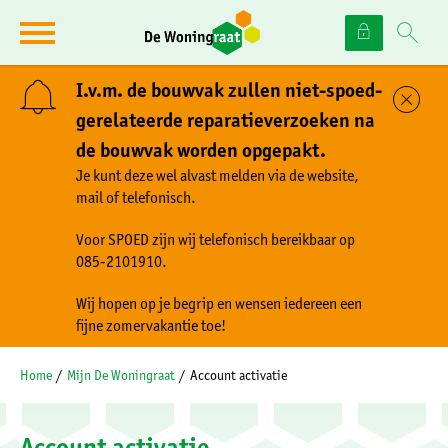
Naar de homepage
Ga naar Hoofd
I.v.m. de bouwvak zullen niet-spoed-
Sl
gerelateerde reparatieverzoeken na
de bouwvak worden opgepakt.
Naar hoofdinhoud
Naar hoofdnavigatiemenu
Naar zoeken
Je kunt deze wel alvast melden via de website,
mail of telefonisch.
Voor SPOED zijn wij telefonisch bereikbaar op
085-2101910.
Wij hopen op je begrip en wensen iedereen een
fijne zomervakantie toe!
Home
Mijn De Woningraat
Account activatie
Account activatie