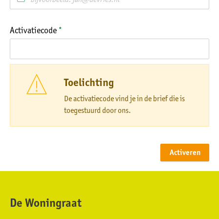
Activatiecode
*
Toelichting
De activatiecode vind je in de brief die is
toegestuurd door ons.
Activeren
De Woningraat
Contactinformatie